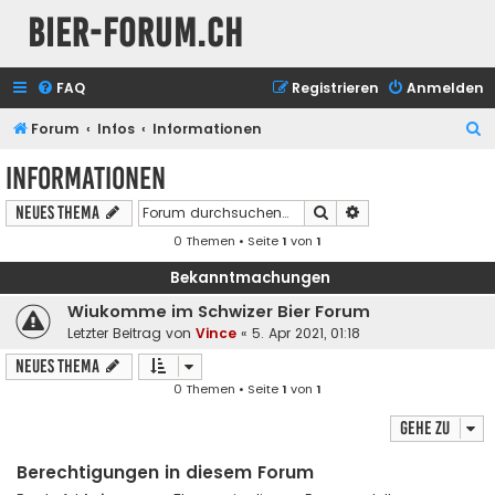
Bier-Forum.ch
FAQ
Registrieren
Anmelden
S
Forum
Infos
Informationen
u
Informationen
c
Suche
Erweiterte Suche
Neues Thema
h
0 Themen • Seite
1
von
1
e
Bekanntmachungen
Wiukomme im Schwizer Bier Forum
Letzter Beitrag von
Vince
«
5. Apr 2021, 01:18
Neues Thema
0 Themen • Seite
1
von
1
Gehe zu
Berechtigungen in diesem Forum