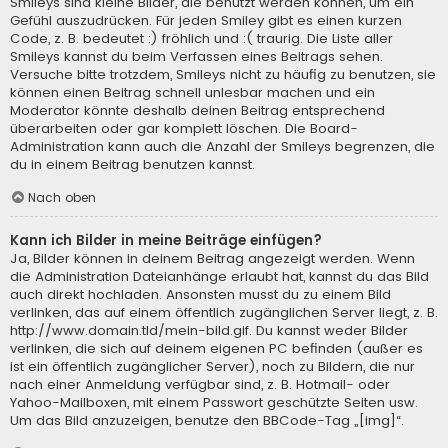
Smileys sind kleine Bilder, die benutzt werden können, um ein
Gefühl auszudrücken. Für jeden Smiley gibt es einen kurzen
Code, z. B. bedeutet :) fröhlich und :( traurig. Die Liste aller
Smileys kannst du beim Verfassen eines Beitrags sehen.
Versuche bitte trotzdem, Smileys nicht zu häufig zu benutzen, sie
können einen Beitrag schnell unlesbar machen und ein
Moderator könnte deshalb deinen Beitrag entsprechend
überarbeiten oder gar komplett löschen. Die Board-
Administration kann auch die Anzahl der Smileys begrenzen, die
du in einem Beitrag benutzen kannst.
Nach oben
Kann ich Bilder in meine Beiträge einfügen?
Ja, Bilder können in deinem Beitrag angezeigt werden. Wenn
die Administration Dateianhänge erlaubt hat, kannst du das Bild
auch direkt hochladen. Ansonsten musst du zu einem Bild
verlinken, das auf einem öffentlich zugänglichen Server liegt, z. B.
http://www.domain.tld/mein-bild.gif. Du kannst weder Bilder
verlinken, die sich auf deinem eigenen PC befinden (außer es
ist ein öffentlich zugänglicher Server), noch zu Bildern, die nur
nach einer Anmeldung verfügbar sind, z. B. Hotmail- oder
Yahoo-Mailboxen, mit einem Passwort geschützte Seiten usw.
Um das Bild anzuzeigen, benutze den BBCode-Tag „[img]“.