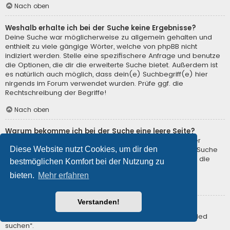
Nach oben
Weshalb erhalte ich bei der Suche keine Ergebnisse?
Deine Suche war möglicherweise zu allgemein gehalten und
enthielt zu viele gängige Wörter, welche von phpBB nicht
indiziert werden. Stelle eine spezifischere Anfrage und benutze
die Optionen, die dir die erweiterte Suche bietet. Außerdem ist
es natürlich auch möglich, dass dein(e) Suchbegriff(e) hier
nirgends im Forum verwendet wurden. Prüfe ggf. die
Rechtschreibung der Begriffe!
Nach oben
Warum bekomme ich bei der Suche eine leere Seite?
Deine Suche lieferte zu viele Ergebnisse, somit konnte der
Diese Website nutzt Cookies, um dir den
Webserver sie nicht verarbeiten. Benutze die erweiterte Suche
und gib spezifischere Suchbegriffe ein oder beschränke die
bestmöglichen Komfort bei der Nutzung zu
Suche auf verschiedene Unterforen.
bieten.
Mehr erfahren
Nach oben
Verstanden!
Wie kann ich nach Mitgliedern suchen?
Gehe zur Mitgliederliste und klicke auf „Nach einem Mitglied
suchen“.